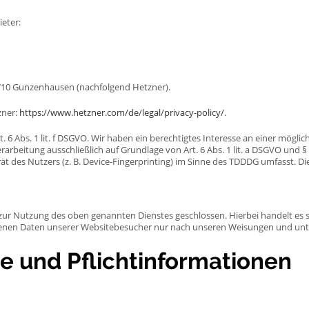
eter:
91710 Gunzenhausen (nachfolgend Hetzner).
zner:
https://www.hetzner.com/de/legal/privacy-policy/
.
6 Abs. 1 lit. f DSGVO. Wir haben ein berechtigtes Interesse an einer möglic
rarbeitung ausschließlich auf Grundlage von Art. 6 Abs. 1 lit. a DSGVO und §
 des Nutzers (z. B. Device-Fingerprinting) im Sinne des TDDDG umfasst. Die E
 zur Nutzung des oben genannten Dienstes geschlossen. Hierbei handelt es 
ogenen Daten unserer Websitebesucher nur nach unseren Weisungen und unt
e und Pflicht­informationen