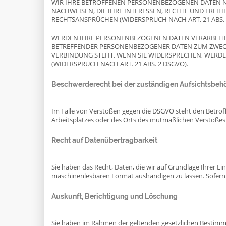
WIR IHRE BETROFFENEN PERSONENBEZOGENEN DATEN NI
NACHWEISEN, DIE IHRE INTERESSEN, RECHTE UND FRE
RECHTSANSPRÜCHEN (WIDERSPRUCH NACH ART. 21 ABS. 
WERDEN IHRE PERSONENBEZOGENEN DATEN VERARBEITET,
BETREFFENDER PERSONENBEZOGENER DATEN ZUM ZWECKE
VERBINDUNG STEHT. WENN SIE WIDERSPRECHEN, WERD
(WIDERSPRUCH NACH ART. 21 ABS. 2 DSGVO).
Beschwerde­recht bei der zuständigen Aufsichts­beh
Im Falle von Verstößen gegen die DSGVO steht den Betroff
Arbeitsplatzes oder des Orts des mutmaßlichen Verstoßes 
Recht auf Daten­übertrag­barkeit
Sie haben das Recht, Daten, die wir auf Grundlage Ihrer Ein
maschinenlesbaren Format aushändigen zu lassen. Sofern Si
Auskunft, Berichtigung und Löschung
Sie haben im Rahmen der geltenden gesetzlichen Bestimm