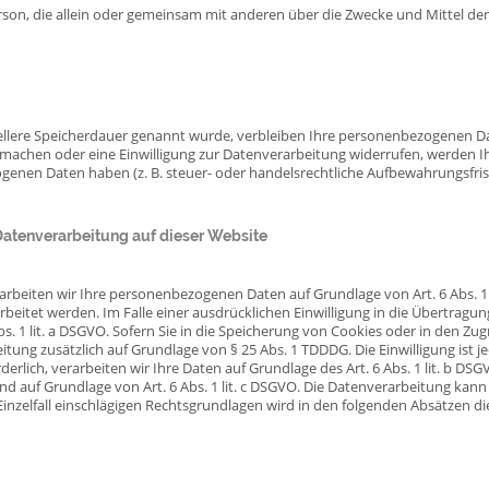
e Person, die allein oder gemeinsam mit anderen über die Zwecke und Mittel 
ellere Speicherdauer genannt wurde, verbleiben Ihre personenbezogenen Dat
 machen oder eine Einwilligung zur Datenverarbeitung widerrufen, werden Ih
genen Daten haben (z. B. steuer- oder handelsrechtliche Aufbewahrungsfrist
atenverarbeitung auf dieser Website
rarbeiten wir Ihre personenbezogenen Daten auf Grundlage von Art. 6 Abs. 1 li
eitet werden. Im Falle einer ausdrücklichen Einwilligung in die Übertragun
1 lit. a DSGVO. Sofern Sie in die Speicherung von Cookies oder in den Zugrif
eitung zusätzlich auf Grundlage von § 25 Abs. 1 TDDDG. Die Einwilligung ist j
lich, verarbeiten wir Ihre Daten auf Grundlage des Art. 6 Abs. 1 lit. b DSGV
 sind auf Grundlage von Art. 6 Abs. 1 lit. c DSGVO. Die Datenverarbeitung kan
im Einzelfall einschlägigen Rechtsgrundlagen wird in den folgenden Absätzen 