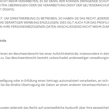
CHT MEHR VERARBEITEN, ES SEI DENN, WIR KÖNNEN ZWINGENDE SCHU
IHEITEN ÜBERWIEGEN ODER DIE VERARBEITUNG DIENT DER GELTENDMACH
1 DSGVO).
 UM DIREKTWERBUNG ZU BETREIBEN, SO HABEN SIE DAS RECHT, JEDERZE
 DERARTIGER WERBUNG EINZULEGEN; DIES GILT AUCH FÜR DAS PROFILI
EN IHRE PERSONENBEZOGENEN DATEN ANSCHLIESSEND NICHT MEHR ZU
örde
enen ein Beschwerderecht bei einer Aufsichtsbehörde, insbesondere in dem 
zu. Das Beschwerderecht besteht unbeschadet anderweitiger verwaltungsrec
willigung oder in Erfüllung eines Vertrags automatisiert verarbeiten, an sich
e die direkte Übertragung der Daten an einen anderen Verantwortlichen ver
ungen jederzeit das Recht auf unentgeltliche Auskunft über Ihre gespeich