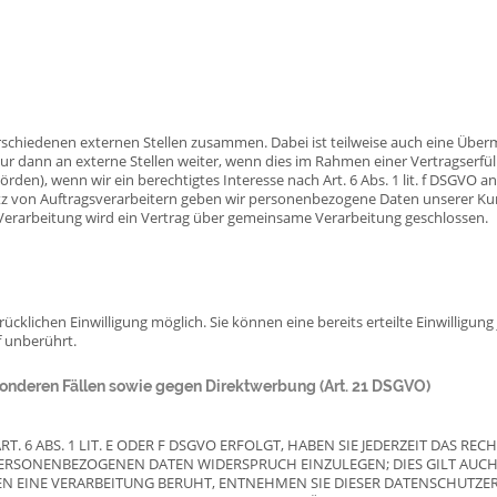
erschiedenen externen Stellen zusammen. Dabei ist teilweise auch eine Üb
r dann an externe Stellen weiter, wenn dies im Rahmen einer Vertragserfüllu
örden), wenn wir ein berechtigtes Interesse nach Art. 6 Abs. 1 lit. f DSGVO
tz von Auftragsverarbeitern geben wir personenbezogene Daten unserer Kun
 Verarbeitung wird ein Vertrag über gemeinsame Verarbeitung geschlossen.
cklichen Einwilligung möglich. Sie können eine bereits erteilte Einwilligung
f unberührt.
nderen Fällen sowie gegen Direktwerbung (Art. 21 DSGVO)
6 ABS. 1 LIT. E ODER F DSGVO ERFOLGT, HABEN SIE JEDERZEIT DAS REC
PERSONENBEZOGENEN DATEN WIDERSPRUCH EINZULEGEN; DIES GILT AUCH
NEN EINE VERARBEITUNG BERUHT, ENTNEHMEN SIE DIESER DATENSCHUTZ